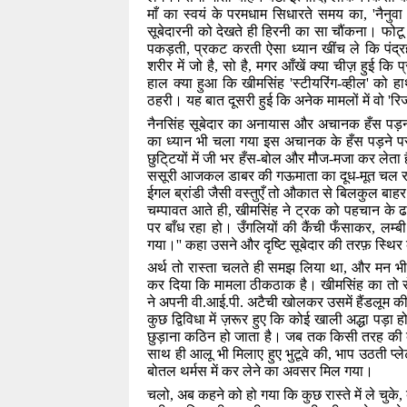
माँ का स्वयं के परमधाम सिधारते समय का
, '
नैनुवा 
सूबेदारनी को देखते ही हिरनी का सा चौंकना। फो
पकड़ती
,
प्रकट करती ऐसा ध्यान खींच ले कि पंद्रह
शरीर में जो है
,
सो है
,
मगर आँखें क्या चीज़ हुई कि
हाल क्या हुआ कि खीमसिंह
'
स्टीयरिंग-व्हील
'
को हाथ
ठहरी। यह बात दूसरी हुई कि अनेक मामलों में वो
'
रिज
नैनसिंह सूबेदार का अनायास और अचानक हँस पड़
का ध्यान भी चला गया इस अचानक के हँस पड़ने प
छुटि्टयों में जी भर हँस-बोल और मौज-मजा कर लेता ह
ससूरी आजकल डाबर की गऊमाता का दूध-मूत चल रह
ईगल ब्रांडी जैसी वस्तुएँ तो औकात से बिलकुल बाहर 
चम्पावत आते ही
,
खीमसिंह ने ट्रक को पहचान के ढा
पर बाँध रहा हो। उँगलियों की कैंची फँसाकर
,
लम्बी
गया।
''
कहा उसने और दृष्टि सूबेदार की तरफ़ स्थि
अर्थ तो रास्ता चलते ही समझ लिया था
,
और मन भी 
कर दिया कि मामला ठीकठाक है। खीमसिंह का तो रो
ने अपनी वी.आई.पी. अटैची खोलकर उसमें हैंडलूम की 
कुछ द्विविधा में ज़रूर हुए कि कोई खाली अद्धा पड़ा ह
छुड़ाना कठिन हो जाता है। जब तक किसी तरह की व्यव
साथ ही आलू भी मिलाए हुए भुटूवे की
,
भाप उठती प्ल
बोतल थर्मस में कर लेने का अवसर मिल गया।
चलो
,
अब कहने को हो गया कि कुछ रास्ते में ले चुके
,