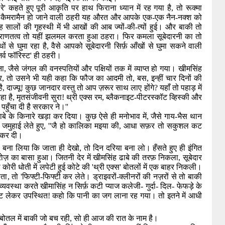
रे
'
कहते हुए पूरी आकृति पर हाथ फिराना ध्यान में रह गया है
,
तो रूक्मा
टू कैमरामैन हो जाने वाली ठहरी यह औरत और आपके एक-एक नैन-नक्श को
 सालों की गृहस्थी में भी आखों की आब ज्यों-की-त्यों हुई। और बाकी तो
 प्राणतत्व तो यहीं झलमल करता हुआ ठहरा। फिर कमला सूबेदारनी का तो
ों से घुमा रहा है
,
वैसे आपको सूबेदारनी सिर्फ़ आँखों से घुमा सकने वाली
र्व फॉरिस्ट
'
ही ठहरी।
ना
,
जैसे जंगल की वनस्पतियों और पक्षियों तक में व्याप्त हो गया। खीमसिंह
र
,
तो उसने भी यही कहा कि फौज का आदमी तो
,
बस
,
इन्हीं चार दिनों की
ै
,
दाज्यू! कुछ जानदार वस्तु तो आप ज़रूर साथ लाए होंगे
?
यहाँ तो पहाड़ में
ा है
,
मृतसंजीवनी सुरा! थ्री एक्स रम
,
ब्लैकनाइट-पीटरस्कॉट व्हिस्की और
पहुँचा दी है सरकार ने।
''
बे के किनारे खड़ा कर दिया। कुछ ऐसे ही मनोभाव में
,
जैसे गाय-भैस थान
 जमुहाई लेते हुए
, ''
जै हो कालिका मइया की
,
आधा सफ़र तो सकुशल कट
र कर दी।
बना लिया कि जाता ही देखो
,
तो दिन दरिया बना लो। हँसते हुए ही इंगित
ज़ का बासा हुआ। जितनी देर में खीमसिंह ढाबे की तरफ़ निकला
,
सूबेदार
कोरी धोती में लपेटी हुई कोटे की
'
थ्री एक्स
'
बोतलों में एक बाहर निकली।
ोता
,
तो
'
फिफ्टी-फिफ्टी कर लेते। ड्राइवरों-क्लीनरों की नज़रों से तो बाकी
स्था करते खीमासिंह न सिर्फ़ कटी प्याज कलेजी- गुर्दा- दिल- फेफड़े के
ेट लेकर उपस्थित! कहो कि पानी का जग लाना रह गया। तो इतने में आधी
बोतल में बाकी जो बच रही
,
सो ही आज की रात के नाम है।