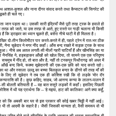
ाथ आशल-कुशल और नाना दीगर संवाद करते तथा कैप्सटन की सिगरेट की
ं डूबते ही चले गए।
ता जान पड़ता था। उसकी सारी इंद्रियाँ जैसे पूरी तरह ट्रक के हवाले हो
 तरफ़ को जाते
,
या उस तरफ़ से आते
,
हुए रास्ते पर गाड़ी चलाना भी किसी
 हैं कि ड्राइवर का ध्यान चूकते ही
,
बसेरा नीचे घाटी में ही मिलता है।
खिर दो-तीन किलोमीटर पार करते-करते में ही
,
पहले ट्रेन में रात-भर ठीक
ली
,
नैना सूबेदार ने मगर नींद कहाँ। आँस बन्द रखते में सड़क ट्रक के साथ
ुआ। नीचे अब अतल लगती-सी मीलों गहरी घाटियाँ हैं और खीमसिंह का या
 नैनसिंह ने
,
हड़बड़ाकर आँखों को खोल दिया
,
तो सामने एक एक परिदृश्य
सचमुच में नींद हो
,
तो बात और है
,
नहीं तो टनकपुर पिथौरागढ़ को अधर में
आँखें बन्द किये
,
रूक्मा सूबेदारनी की एक-एक छवि को याद करते रहो।
 का था और स्साला उल्लू का बच्चा बिलकुल बन्दर के डीगरे की तरह माँ की
ं के लिए तो सूबेदार ने तब एक ही कोशिश रखी कि दो लड़के
'
मोर दॅन
 कन्याराशि की है। कुछ कहिए
,
साहब
,
जो आनन्द कन्या के लालन-पालन में
ी बोलती बतियाती है -- वह बात ससुरे लड़कों में कहाँ। इसलिए पिछली
िश में थी यह प्रार्थना कि --
'
हे मइया
,
हाट की कालिका! आगे क्या कहूँ
,
ार को कि अबकी बार घर से इस प्रकार की कोई खबर चिठ्ठी में नहीं आई।
वह भी तो आदमी के सहारे है। जैसी जिसकी मान्यता हो
,
वैसी समरूप वो भी
लेकर उदित होने वाले खीमसिंह के प्रति अहसान की भावना स्वाभाविक ही