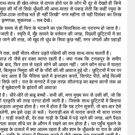
 साथ-साथ ही खेत-जंगल से वापस होते घर के लोग भी दूर से देखते ही किये
ुवा की माँ तो सिर्फ़ धुँधली-सी आभा-मात्र से पकड़ लेती कि कहीं रमुवा के
ं ठीक-ठाक तारीख भले ही नहीं लिखी
''
मगर महीना तो यही दिसंबर का लिख
ृष्णपक्ष
,
शुक्लपक्ष -- सब देखे।
े के समय से ही चित्त के भटकने का एक सिलसिला-सा प्रारम्भ हो जाता है।
ाती है। स्मृति में
,
मुँह सामने के वर्तमान की जगह
,
पिछली छुटि्टयों में का
छा जाने की तरह
,
जो खुद तो धुंध के सिवा कुछ नहीं
,
मगर जंगलों और पहाड़ों
चने तक
,
कहीं भीतर-भीतर उड़ते पक्षियों की तरह साथ-साथ चलती है।
ाज़ तो जैसे हर वक्त व्याप्त रहती है। क्या गजब कि टनकपुर के समीप
के बाद
,
फिर रात से पहले सोने की आदत नहीं। जाने कौन साथ में यात्रा
ी
,
बिल्कुल भिमुवा की माँ के पाँवों की-सी आवाज हुई थी। छुटि्टयों में घर पर
याद आता है कि भैसिया छाते में इन्तज़ार करते
,
सिगरेट पीते
,
कोई फिल्मी
ा सिर्फ़ तारे। रात के सन्नाटे में एक तरफ़ सौलगाड़ का बहना कानों तक आ
 सूबेदारनी के झांवरों की आवाज़!
है। धीरे-धीरे तो बाबू बच्चों - सभी की
,
मगर मुख्य रूप से उसी की
,
जो कि
ते ही प्रकृति की तरह प्रगट होती जाती है। जिसके साथ छुटि्टयों में बिताया
ड़ाता अनुभव होता है। मन में होता है कि यह ट्रेन सुसरी
,
तो बार-बार ऐसे
चलेगी
,
हम इसे उड़ा ले चलें। रेलगाड़ी-बस से यात्रा करते भी सारा रास्ता
है। गाड़ी रुकते ही
,
देर तक गाड़ी के डिब्बे में पड़े रहने की जगह
,
आगे पैदल
गला कदम सीधे घर के आँगन में रखने का मन होता है। घर पहुँच चुकने के
ुबह के उजाले में क्या आलम रहता है और शाम के धुँधलके या रात के अंधेरे