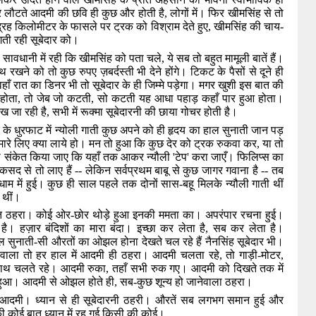
 घर लौटते आदमी की छवि ही कुछ और होती है
,
लोगों में। फिर खीमसिंह से तो
द्रह किलोमीटर के फासले पर ट्रक को विश्राम देते हुए
,
खीमसिंह की चाय-
लगती रही सूबेदार को।
 सावधानी में रही कि खीमसिंह को पता चले
,
ये सब तो बहुत मामूली बातें हैं।
हाथ रखने को तो कुछ रुपए ज़बर्दस्ती भी देने होंगे। टिकट के पैसों से दूने ही
र वहाँ रात का डिनर भी तो सूबेदार के ही जिम्मे पड़ेगा। मगर खुशी इस बात की
होता
,
तो जेब जो कटती
,
सो कटती यह आधा पहाड़ कहाँ पार हुआ होता।
िख जा रही है
,
सभी में रूक्मा सूबेदारनी की छाया गोचर होती है।
के धुरफाट में न्योली गाती कुछ अपने को ही हृदय का हाल सुनाती जान पड़
मारे लिए क्या लाये हो। मन तो हुआ कि कुछ देर को ट्रक रुकवा कर
,
या तो
 ही संकेत किया जाए कि यहाँ तक आकर न्यौली
'
टेप
'
करा जाएँ। फिलिप्स का
कसद से तो लाए हैं -- लेकिन सर्वप्रथम बाबू से कुछ जागर गवाना है -- तब
धाम में हुई। कुछ ही साल पहले तक दोनों सास-बहू मिलके न्यौली गाती थीं
 थीं।
ं व्याप्त ठहरा। कोई ओर-छोर थोड़े हुआ इनकी ममता का। अपरंपार रचना हुई।
। हज़ार बंदिशों का मारा बंदा। इच्छा कर लेता है
,
सब कर लेता है।
 सुनाती-सी औरतों का ओझल होना देखते चल रहे हैं नैनसिंह सूबेदार भी।
वाला तो हर हाल में आदमी ही ठहरा। आदमी चलता रहे
,
तो गाड़ी-मोटर
,
 साथ चलते रहे। आदमी रुका
,
तहाँ सभी रुक गए। आदमी को दिखते तक में
न हुआ। आदमी से ओझल होते ही
,
सब-कुछ शून्य हो जानेवाला ठहरा।
आदमी। ध्यान से ही सूबेदारनी ठहरी। औरतें सब लगभग समान हुई और
 कोई बात ध्यान में रह गई किसी की कोई।