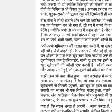
नहीं
,
ज़रूरी भी थी क्योंकि मिलिट्री की नौकरी से
दीदी के निमित्त से भी रिश्ता हुआ। लगभग हर दस-पं
पानी
,
गुटुक-रायते को पूछना खुद की ज़िम्मेदारी ही 
बीच-बीच में सीटी बजाने और गाने की कोशिश भी इसी
बस का किराया बच भी गया है
,
तो घर में बच्चों के 
बैठेंगे। क्योंकि अभी तो चंपावत में पड़ाव होना है औ
है कि टनकपुर अगरचे कहीं होटल में रहना पड़ गया 
अब तो जहाँ आती-जाती
,
खेतों में काम करती औरतें द
अभी-अभी भूमियाधार की चढ़ाई पार करते में
,
यो ऊपर 
रही थीं। जैसे कहती हों कि पलटन से लौट रहे हो
,
ह
उन औरतों के पास तक खुद चल दिया जाएँ या उन्हें
ट्रांजिस्टर कम टेपरिकार्डर
,
यानी
'
टू इन वन
'
इसी म
खुद सूबेदारनी की न्यौली
'
टेप
'
करनी है। माँ तो परम
और ज़्यादा रंग में हुई
,
तो एक-दूसरे की कौली भर लेती
स्त्री तत्व भी क्या चीज़ हुआ। सारे ब्रम्हांड मे
नाना रूप
,
नाना खेल। देखिए तो क्या कर सकता है
सूबेदारनी से मिलती-जुलती
,
और खुद के हृदय का हाल
सवारी का साधन भी एक निमित्त मात्र हुआ
,
चलने 
सड़क
,
खेत खलिहान
,
पेड़-जंगल और पशु-पक्षी भी
अपरंपार सृष्टि का सभी कुछ प्राणवान और विद्यमा
क्या है कि ध्यान धरता है आदमी। ध्यान करता है
,
लगभग सभी माता-बहिन-बेटी इत्यादि
,
लेकिन किसी की