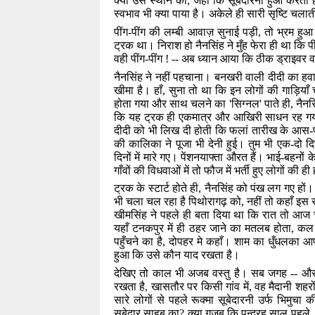
क्या उस स्थान का
,
जहाँ कि सूबेदारनी हुआ करती है
स्वभाव भी क्या पाया है। अकेले ही सारी सृष्टि चला
पींग-पींग की लम्बी आवाज़ सुनाई पड़ी
,
तो भ्रम हुआ
ट्रक था। निराश हो नैनसिंह ने मुँह फेरा ही था कि प
वही पींग-पींग ! -- अब ध्यान आया कि ठीक ड्राइवर
नैनसिंह ने नहीं पहचाना। बनखरी वाली दीदी का हव
खीमा है। हाँ
,
सुना तो था कि इन लोगों की गाड़िया
होता गया और साथ चलने का
'
सिग्नल
'
पाते ही
,
नैनस
कि यह ट्रक ही एकमात्र और आखिरी साधन रह गया ह
दीदी को भी लिख दी होती कि फलां तारीख के आस-प
की कालिका ने पूजा भी देनी हुई। तुम भी एक-दो 
दिनों में मारे गए। पेंशनयाफ्ता औरत हैं। भाई-बहनों
गाँवों की विधवाओं में तो फौज में भर्ती हुए लोगों की ही 
ट्रक के स्टार्ट होते ही
,
नैनसिंह को पंख लग गए हों।
भी चला चल रहा है पिथोरागढ़ को
,
नहीं तो कहाँ इस
खीमसिंह ने पहले ही बता दिया था कि रात तो आज चं
यहाँ टनकपुर में ही ठहर जाने का मतलब होता
,
कल 
पहुँचने का है
,
दोपहर मे कहाँ। शाम का धुँधलका आपक
हुआ कि उसे कौन याद रखता है।
देखिए तो काल भी अजब वस्तु है। सब जगह -- औ
रखता है
,
खासतौर पर किसी गांव में
,
वह मैदानी शहरों 
सारे लोगों से पहले रूक्मा सूबेदारनी उर्फ भिमुचा 
सूबेदार साहब का
?
क्या ग़ज़ब कि पन्द्रह साल पहले