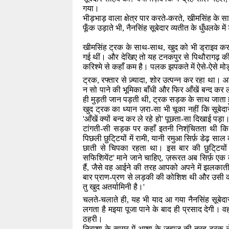
गया।
भीड़भाड़ वाला क्षेत्र पार करते-करते
,
खीमसिंह के स
फूँक उड़ाते भी
,
नैनसिंह सूबेदार व्यतीत के धुँधलके मे
खीमसिंह ट्रक के साथ-साथ
,
खुद को भी ड्राइव कर
गई थीं। और देखिए तो यह टनकपुर से पिथौरागढ़ की
करिश्मे से कहाँ कम है। पलक झपकते में ऐसे-ऐसे मोड़
ट्रक
,
रफ्तार से ज़्यादा
,
शोर उत्पन्न कर रहा था। आ
न सो पाने की भूमिका बाँधी और फिर आँखें बन्द कर 
ही मुड़ती जान पड़ती थी
,
ट्रक सड़क के साथ जाता ह
खुद ट्रक का ध्यान ज़रा-सा भी चूका नहीं कि सूबेदार
'
आँखें क्यों बन्द कर ले रहे हो
'
पूछता-सा दिखाई पड़ा। 
टांगती-सी सड़क पर कहाँ इतनी निश्ंचितता थी कि 
पिछली छुटि्टयों में रामी
,
यानी रमुआ सिर्फ़ डेढ़ साल
छाती से चिपका रहता था। इस बार की छुटि्टयो
सफिशियेंट
'
माने जाने चाहिए
,
ज़रूरत अब सिर्फ़ एक
हैं
,
जैसे वह आईने की तरह आपको अपने में झलकाती-स
बार प्राण-प्रण से लड़की की कोशिश थी और उसी कोश
तु खुद अतर्यामिनी है।
'
चलते-चलाते ही
,
यह भी याद आ गया नैनसिंह सूबेद
लगता है मइया पूजा पाने के बाद ही प्रसाद देगी। 
ठहरी।
निराशा के सागर में आशा के जहाज़ की तरह ट्रक 