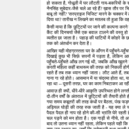
हो सकता है
,
गोधूली में घर लौटती गाय-बकरियों के
नैनसिंह सुबेदार-जैसे चले आ रहे हैं
?
ख़ास तौर पर भिम
बाबू तो नहीं
? '
सरप्राइज भिजिट
'
मारने के चक्कर मे
दिया था
?
तारीख न लिखने का मतलब तो हुआ कि वह क
कैसी माया है कि छुटि्टयों पर जाने की कल्पना करन
कैंट की दिनचर्या जैसे एक बवाल टालने की वस्तु हो ज
व्यतीत छा जाता है। पहाड़ की घाटियों में कोहरे के 
तक को अंतर्धान कर देता है।
आखिर यही मोहग्रस्तता घर के आँगन में पहुँचने-पहुँ
दिखाई कुछ भी सिर्फ़ सपनों में पड़ता है
,
लेकिन आव
पहुँचते-पहुँचते आँख लग गई थी
,
जबकि आँख खुलने 
करती महिला कहीं बाथरूम की तरफ़ को निकली होग
रहते हैं तब तक ध्यान नहीं जाता। लौट आते हैं
,
तब 
गाना गा रहे होते। आसमान में या चंद्रमा होता था
,
य
रहा था -- दूसरी तरफ़
,
घर का काम निबटाकर आ रही है
आवाज़ ही क्यों
,
धीरे-धीरे आकृति उपस्थित होने लगती 
दो-तीन वर्षों के अंतराल में छुटि्टयों की तैयारी हो
गया समय कबूतरों की तरह कंधों पर बैठता
,
पंख फड़फ
अड़ियल घोड़ी की तरह रुक जाती है - यह क्या ले 
पैदल पैदल ही नाप रहे होने की-सी भ्रांति घेरे रहती 
चल पड़ने को मन होता है। एक गाड़ी से नीचे
,
तो अ
बाद तो उतना ध्यान नहीं रहता
,
लेकिन पहले यही कि स