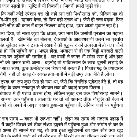
। स्मृति के संसार में विचरण करते में जैसे ज़्यादा रूप पकड़ती जाती है।
ती जान पड़ती है। सृष्टि है भी कितनी। जितनी हमसे जुड़ी रहे।
 कि कहीं कोई स्पेशल बस तो नहीं लग रही पिथौरागढ़ को
,
लेकिन यह तो
ींग-पींग हुई। घूमकर देखा
,
तो फिर वही ट्रक था। जैसे ही रुख बदला
,
फिर
 वाली सीट की बगल में बाहर निकला कोई हाथ
, '
इधर आओ
'
पुकार रहा है।
ाला दिया
,
तो नाता जुड़ा कि अच्छा
,
क्या नाम कि जसोंती प्रधान का मझला
ँ चलती है। खीमसिंह का बोलना
,
देवताओं के आकाशवाणी करने-सा प्रतीत
िंह सूबेदार सामान ट्रक में रखवाने की युद्धस्तर की तत्परता में हो गए। जैसे
ो गाँव पहुँचने का। अच्छा होता
,
अम्बाला से ही एक चिठ्ठी बनखरी वाली
ास घर पहुँचने की उम्मीद है। घर वाली ने जागर भी खोल रखा है और हाट
दिनों को ज़रूर चली आना। बहनोई तो पाकिस्तान के साथ दूसरी लड़ाई के
 के साथ-साथ
,
कुछ कर्मक्षेत्र का रिश्ता भी बनता है। पिथोरागढ़ के ज़्यादातर
होंगी
,
नहीं तो पहाड़ के स्वच्छ हवा-पानी में बड़ी उम्र तक जीते हैं लोग।
 ट्रक का रूप कुछ ऐसा हो गया था
,
जैसे कि नैनसिंह सूबेदार बैठे हैं
,
तो वह
 साँझ के वक्त टनकपुर से चंपावत तक की चढ़ाई चढ़ता फिरता।
पावत में ही पड़ाव करना होगा
,
लेकिन सुबह दस तक पिथोरागढ़ सामने।
सन्ध्या तक पहुँचना। हालांकि घर तो जो आनन्द ठीक गोधूलि की बेला में
ो तो अपने में आवृत्त रखता हुआ-सा पहुँचता है
,
लेकिन जहाँ घर पहुँचना
र सब समय -- काल भी एक-सा नहीं। संझा का समय जो मतलब पहाड़ में
में कहाँ
?
पिछले वर्ष ठीक संध्या झूलते में पहुँचना हुआ और संयोग से घर के
की अम्मा ही सामने पड़ गई
,
तो क्या हुआ सूबेदारनी का हाल और क्या खुद
,
चैत के महीने शादी हुई थी और बन की हिरनी का सा चौंकना अभी तक नहीं