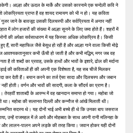
मिल सकेगी। आल्हा और ऊदल के मार्के और उसको कारनामे एक चन्देली कवि ने
ें जो लोकप्रियता प्राप्त है वह शायद रामायण को भी न हो। यह कविता
ँ गुजर जाने के बावजूद उसकी दिलचस्पी और सर्वप्रियता में अन्तर नहीं
त में लोग हजारों की संख्या में आल्हा सुनने के लिए जमा होते हैं। शहरों में
लोगों की अपेक्षा सर्वसाधारण में यह किस्सा अधिक लोकप्रिय है। किसी
ुए हैं, सारी महाफिल जैसे बेसुध हो रही है और आल्हा गाने वाला किसी मोढ़े
 आवश्यकतानुसार कभी ऊँची हो जाती है और कभी मद्धिम, मगर जब वह
है तो शब्दों का प्रवाह, उसके हाथों और भावों के इशारे, ढोल की मर्दाना
जो जड़ाई की कविताओं ही की अपनी एक विशेषता है, यह सब चीजें मिलकर
सी पैदा कर देती हैं। बयान करने का तर्ज ऐसा सादा और दिलचस्प और जबान
हीं होती। वर्णन और भावों की सादगी, कला के सौंदर्य का प्राण है।
तेरहवीं शाताब्दी के आरम्भ में वह खानदान समाप्त हो गया। महोबा जो
धानी था। महोबा की सल्तनत दिल्ली और कन्नौज से आंखें मिलाती थी।
म्मनित सदस्य थे। यह दोनों भाई अभी बच्चे ही थे कि उनका बाप जसराज
या, उन्हें राजमहल में ले आये और मोहब्बत के साथ अपनी रानी मलिनहा के
रवरिश और लालन-पालन अपने लड़के की तरह किया। जवान होकर यही दोनों