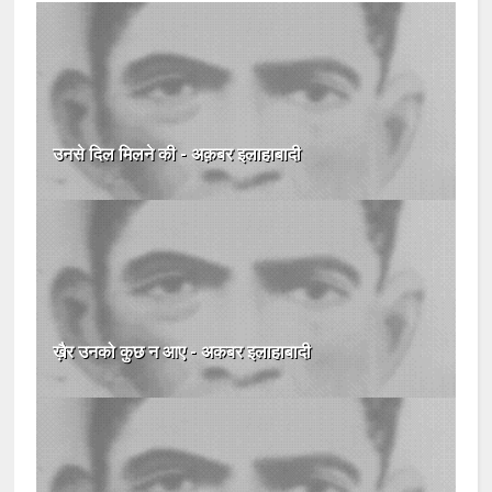
उनसे दिल मिलने की - अक़बर इलाहाबादी
ख़ैर उनको कुछ न आए - अकबर इलाहाबादी