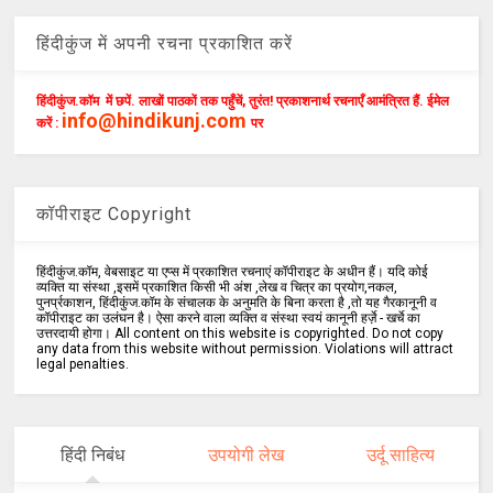
हिंदीकुंज में अपनी रचना प्रकाशित करें
हिंदीकुंज.कॉम में छपें. लाखों पाठकों तक पहुँचें, तुरंत! प्रकाशनार्थ रचनाएँ आमंत्रित हैं. ईमेल
info@hindikunj.com
करें :
पर
कॉपीराइट Copyright
हिंदीकुंज.कॉम, वेबसाइट या एप्स में प्रकाशित रचनाएं कॉपीराइट के अधीन हैं। यदि कोई
व्यक्ति या संस्था ,इसमें प्रकाशित किसी भी अंश ,लेख व चित्र का प्रयोग,नकल,
पुनर्प्रकाशन, हिंदीकुंज.कॉम के संचालक के अनुमति के बिना करता है ,तो यह गैरकानूनी व
कॉपीराइट का उलंघन है। ऐसा करने वाला व्यक्ति व संस्था स्वयं कानूनी हर्ज़े - खर्चे का
उत्तरदायी होगा। All content on this website is copyrighted. Do not copy
any data from this website without permission. Violations will attract
legal penalties.
हिंदी निबंध
उपयोगी लेख
उर्दू साहित्य