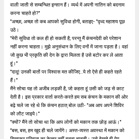
वाली जाती से सम्बन्धित इन्सान हैं। व्यर्थ में अपनी नातिन को बदनाम
करना चाहते हो?''
''अच्छा, अच्छा तो कब आपको सुविधा होगी, बताइए- ''वृध्द महाशय पूछ
उठे।
''मेरी सुविधा तो कल ही हो सकती है; परन्तु मैं कंचनदेवी को परेशान
नहीं करना चाहता। मुझे अनुसंधान के लिए वनों में जाना पड़ता है। वहां
जो कुछ भी प्रकृति की देन के द्वारा मिलता है उसे बटोर कर ले आता
हूं।''
''दादू! उनकी बातों पर विश्वास मत कीजिए...ये तो ऐसे ही कहते रहते
हैं।''
मैंने सोचा यह तो अजीब लड़की है, जो कहता हूं उसी को जड़ से काट
देती है। इस प्रकार वार्ता करते-करते हम सब कंचन के मकान की ओर
बढ़े चले जा रहे थे कि कंचन हठात् बोल उठी- ''अब आप अपने शिविर
को लौट जाइये।''
''क्यों? मैंने तो सोचा था कि आप लोगों को मकान तक छोड़ आऊं।''
''बस, बस, हम खुद ही चले जायेंगे। अस्त-व्यस्त अवस्था में मकान को
दिखाकर परिहास का केन्द्र नहीं बनना चाहती। उसे देखते ही मेम