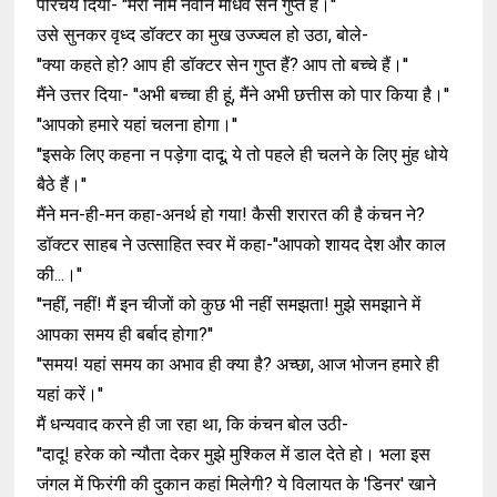
परिचय दिया- ''मेरा नाम नवीन माधव सेन गुप्त है।''
उसे सुनकर वृध्द डॉक्टर का मुख उज्ज्वल हो उठा, बोले-
''क्या कहते हो? आप ही डॉक्टर सेन गुप्त हैं? आप तो बच्चे हैं।''
मैंने उत्तर दिया- ''अभी बच्चा ही हूं, मैंने अभी छत्तीस को पार किया है।''
''आपको हमारे यहां चलना होगा।''
''इसके लिए कहना न पड़ेगा दादू; ये तो पहले ही चलने के लिए मुंह धोये
बैठे हैं।''
मैंने मन-ही-मन कहा-अनर्थ हो गया! कैसी शरारत की है कंचन ने?
डॉक्टर साहब ने उत्साहित स्वर में कहा-''आपको शायद देश और काल
की...।''
''नहीं, नहीं! मैं इन चीजों को कुछ भी नहीं समझता! मुझे समझाने में
आपका समय ही बर्बाद होगा?''
''समय! यहां समय का अभाव ही क्या है? अच्छा, आज भोजन हमारे ही
यहां करें।''
मैं धन्यवाद करने ही जा रहा था, कि कंचन बोल उठी-
''दादू! हरेक को न्यौता देकर मुझे मुश्किल में डाल देते हो। भला इस
जंगल में फिरंगी की दुकान कहां मिलेगी? ये विलायत के 'डिनर' खाने