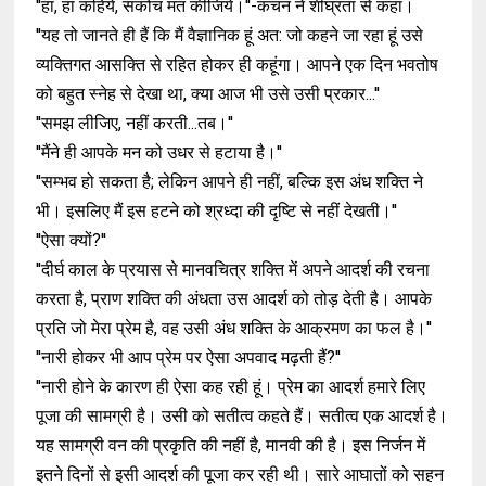
''हां, हां कहिये, संकोच मत कीजिये।''-कंचन ने शीघ्रता से कहा।
''यह तो जानते ही हैं कि मैं वैज्ञानिक हूं अत: जो कहने जा रहा हूं उसे
व्यक्तिगत आसक्ति से रहित होकर ही कहूंगा। आपने एक दिन भवतोष
को बहुत स्नेह से देखा था, क्या आज भी उसे उसी प्रकार...''
''समझ लीजिए, नहीं करती...तब।''
''मैंने ही आपके मन को उधर से हटाया है।''
''सम्भव हो सकता है; लेकिन आपने ही नहीं, बल्कि इस अंध शक्ति ने
भी। इसलिए मैं इस हटने को श्रध्दा की दृष्टि से नहीं देखती।''
''ऐसा क्यों?''
''दीर्घ काल के प्रयास से मानवचित्र शक्ति में अपने आदर्श की रचना
करता है, प्राण शक्ति की अंधता उस आदर्श को तोड़ देती है। आपके
प्रति जो मेरा प्रेम है, वह उसी अंध शक्ति के आक्रमण का फल है।''
''नारी होकर भी आप प्रेम पर ऐसा अपवाद मढ़ती हैं?''
''नारी होने के कारण ही ऐसा कह रही हूं। प्रेम का आदर्श हमारे लिए
पूजा की सामग्री है। उसी को सतीत्व कहते हैं। सतीत्व एक आदर्श है।
यह सामग्री वन की प्रकृति की नहीं है, मानवी की है। इस निर्जन में
इतने दिनों से इसी आदर्श की पूजा कर रही थी। सारे आघातों को सहन