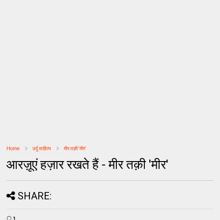
Home
उर्दू साहित्‍य
मीर तक़ी 'मीर'
आरज़ूएं हज़ार रखते हैं - मीर तक़ी 'मीर'
SHARE:
1