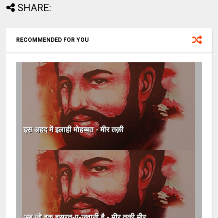
SHARE:
RECOMMENDED FOR YOU
इस अहद में इलाही मोहब्बत - मीर तक़ी
अब जो इक हसरत-ए-जवानी है - मीर तक़ी मीर