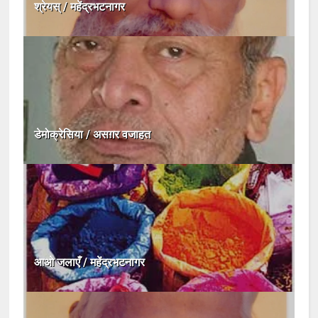
श्रेयस् / महेंद्रभटनागर
डेमोक्रेसिया / असग़र वजाहत
आओ जलाएँ / महेंद्रभटनागर