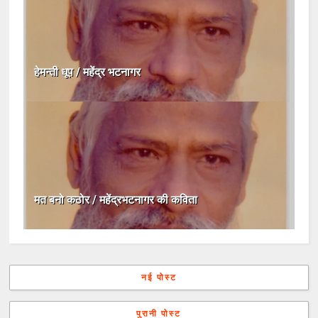
हेमन्ती धूप / महेंद्र भटनागर
मत बनो कठोर / महेंद्रभटनागर की कविता
नई पोस्ट
पुरानी पोस्ट