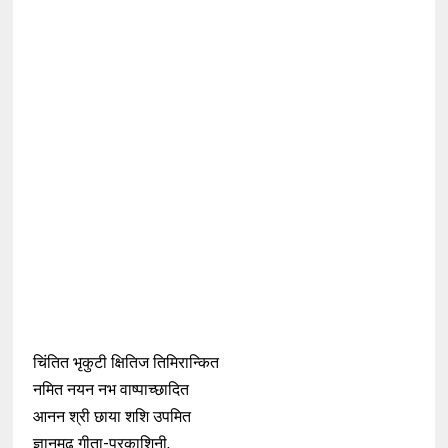
चिंतित भृकुटी क्षितिज तिमिरान्कित
नमित नयन नभ वाष्पाच्छादित
आनन श्री छाया शशि उपमित
ज्ञानमूढ़ गीता-प्रकाशिनी,