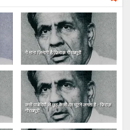
ये माना ज़िन्दगी है/फ़िराक़ गोरखपुरी
कभी पाबंदियों से छुट के भी दम घुटने लगता है - फ़िराक़
गोरखपुरी