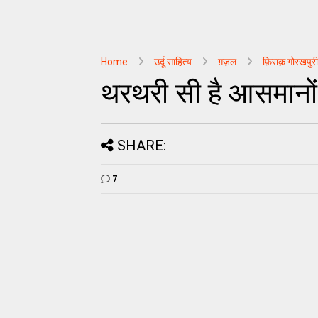
Home
उर्दू साहित्‍य
ग़ज़ल
फ़िराक़ गोरखपुरी
थरथरी सी है आसमानों म
SHARE:
7