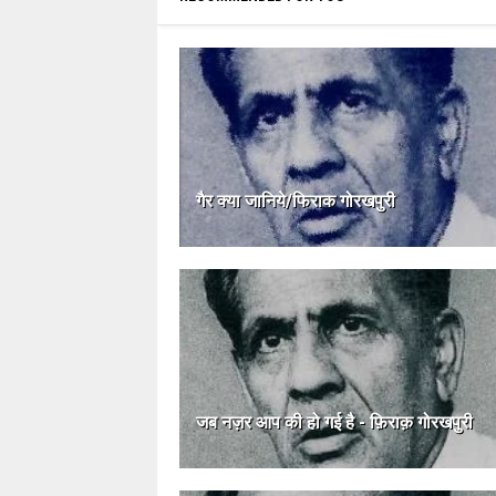
गैर क्या जानिये/फिराक गोरखपुरी
जब नज़र आप की हो गई है - फ़िराक़ गोरखपुरी