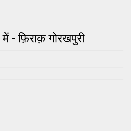
ें - फ़िराक़ गोरखपुरी