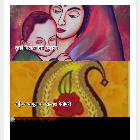
तुम्हीं मिटाओ मेरी उलझन
गेहूँ बनाम गुलाब - रामवृक्ष बेनीपुरी