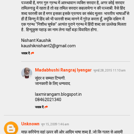
पञ्जाबी है, मगर गुरु ग्रन्थ में आस्थावान व्यक्ति सरदार है, अगर कोई सरदार
तमिलनाडु में रहता है तो वह तमिल सरदार कहलायेगा न की पञ्जाबी. वैसे हिंद
शब्द फारसी का है मगर इसका इसके प्रत्यय का संबंद मूलतः भारतीय भाषाओँ से
ही हैं.किन्तु में हिंद को भी फारसी शब्द मानने में गुरेज़ करता हूँ, क्यूंकि दक्षिण में
एक ग्रन्थ "निशीथ चुर्षक" अत्यंत पुराने ग्रन्थ में हिंदी शब्द का उल्लेख मिलता
है.. हिन्दुकुश पहाड़ का नाम लेना यहाँ बड़ा विवादित होगा..
Nishant Kaushik
kaushiknishant2@gmail.com
जवाब दें
Madabhushi Rangraj Iyengar
जुलाई 28, 2015 11:10 am
सुंदर व सम्मत टिप्पणी.
जानकारी के लिए धन्यवाद.
laxmirangam.blogspot.in
08462021340
जवाब दें
Unknown
जून 15, 2009 1:46 am
माफ़ करियेगा वहां ऊपर की ओर आदिम भाषा शब्द है..जो कि गलत से आदमी