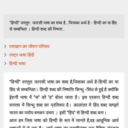
"हिन्दी" वस्तुत : फारसी भाषा का शब्द है , जिसका अर्थ है - हिन्दी का या हिंद
से सम्बन्धित । हिन्दी शब्द की निष्पत्त...
रसखान का जीवन परिचय
राष्ट्र भाषा हिंदी
हिन्दी भाषा
"हिन्दी"
वस्तुत
:
फारसी
भाषा
का
शब्द
है
,
जिसका
अर्थ
है
-
हिन्दी
का
या
हिंद
से
सम्बन्धित
।
हिन्दी
शब्द
की
निष्पत्ति
सिन्धु
-
सिंध
से
हुई
है
क्योंकि
ईरानी
भाषा
में
"
स
"
को
"
ह
"
बोला
जाता
है
।
इस
प्रकार
हिन्दी
शब्द
वास्तव
में
सिन्धु
शब्द
का
प्रतिरूप
है
।
कालांतर
में
हिंद
शब्द
सम्पूर्ण
भारत
का
पर्याय
बनकर
उभरा
।
इसी
"हिंद"
से
हिन्दी
शब्द
बना
।
आज
हम
जिस
भाषा
को
हिन्दी
के
रूप
में
जानते
है
,
वह
आधुनिक
आर्य