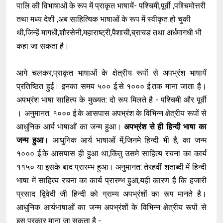
पालि
की
विभाषाओं
के
रूप
में
प्राकृत
भाषायें
-
पश्चिमी
,
पूर्वी
,
पश्चिमोत्तरी
तथा
मध्य
देशी
,
अब
साहित्यिक
भाषाओं
के
रूप
में
स्वीकृत
हो
चुकी
थी
,
जिन्हें
मागधी
,
शौरसेनी
,
महा
राष्ट्री
,
पैशाची
,
ब्रा
चड
तथा
अर्ध
मागधी
भी
कहा
जा
सकता
है
।
आगे
चलकर
,
प्राकृत
भाषाओं
के
क्षे
त्रीय
रूपों
से
अपभ्रंश
भाषायें
प्रतिष्ठित
हुई
।
इनका
समय
५००
ई
.
से
१०००
ई
.
तक
माना
जाता
है
।
अपभ्रंश
भाषा
साहित्य
के
मुख्यत
:
दो
रूप
मिलते
है
-
पश्चिमी
और
पूर्वी
।
अनुमानत
:
१
०००
ई
.
के
आस
पास
अपभ्रंश
के
विभिन्न
क्षेत्रीय
रूपों
से
आधुनिक
आर्य
भाषाओं
का
जन्म
हुआ
।
अपभ्रंश
से
ही
हिन्दी
भाषा
का
जन्म
हुआ
।
आधुनिक
आर्य
भाषाओं
में
,
जिनमे
हिन्दी
भी
है
,
का
जन्म
१०००
ई
.
के
आसपास
ही
हुआ
था
,
किंतु
उसमे
साहित्य
रचना
का
कार्य
११५०
या
इसके
बाद
प्रारम्भ
हुआ
।
अनुमानत
:
तेरहवीं
शताब्दी
में
हिन्दी
भाषा
में
साहित्य
रचना
का
कार्य
प्रारम्भ
हुआ
,
यही
कारण
है
कि
हजारी
प्रसाद
द्विवेदी
जी
हिन्दी
को
ग्राम्य
अपभ्रंशों
का
रूप
मानते
है
।
आधुनिक
आर्य
भाषाओं
का
जन्म
अपभ्रंशों
के
विभिन्न
क्षेत्रीय
रूपों
से
इस
प्रकार
माना
जा
सकता
है
-