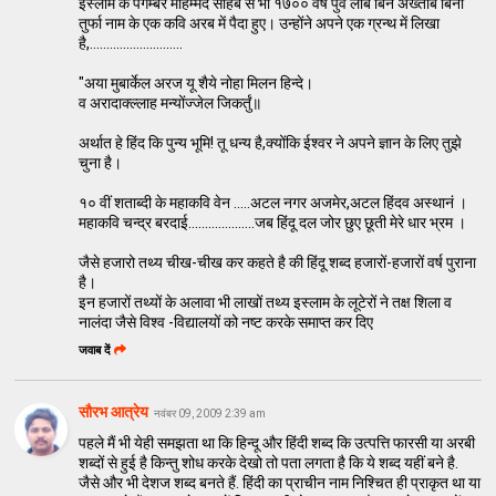
इस्लाम के पैगेम्बर मोहम्मद साहब से भी १७०० वर्ष पुर्व लबि बिन अख्ताब बिना
तुर्फा नाम के एक कवि अरब में पैदा हुए। उन्होंने अपने एक ग्रन्थ में लिखा
है,............................
"अया मुबार्केल अरज यू शैये नोहा मिलन हिन्दे।
व अरादाक्ल्लाह मन्योंज्जेल जिकर्तुं॥
अर्थात हे हिंद कि पुन्य भूमि! तू धन्य है,क्योंकि ईश्वर ने अपने ज्ञान के लिए तुझे
चुना है।
१० वीं शताब्दी के महाकवि वेन .....अटल नगर अजमेर,अटल हिंदव अस्थानं ।
महाकवि चन्द्र बरदाई....................जब हिंदू दल जोर छुए छूती मेरे धार भ्रम ।
जैसे हजारो तथ्य चीख-चीख कर कहते है की हिंदू शब्द हजारों-हजारों वर्ष पुराना
है।
इन हजारों तथ्यों के अलावा भी लाखों तथ्य इस्लाम के लूटेरों ने तक्ष शिला व
नालंदा जैसे विश्व -विद्यालयों को नष्ट करके समाप्त कर दिए
जवाब दें
सौरभ आत्रेय
नवंबर 09, 2009 2:39 am
पहले मैं भी येही समझता था कि हिन्दू और हिंदी शब्द कि उत्पत्ति फारसी या अरबी
शब्दों से हुई है किन्तु शोध करके देखो तो पता लगता है कि ये शब्द यहीं बने है.
जैसे और भी देशज शब्द बनते हैं. हिंदी का प्राचीन नाम निश्चित ही प्राकृत था या