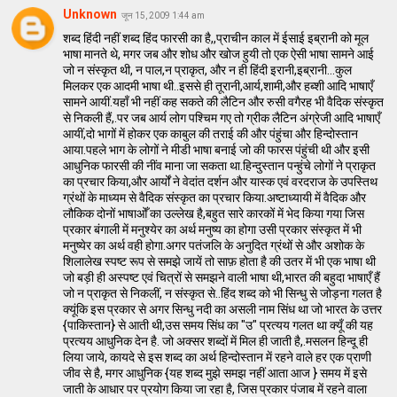
Unknown
जून 15, 2009 1:44 am
शब्द हिंदी नहीं शब्द हिंद फारसी का है,,प्राचीन काल में ईसाई इब्रानी को मूल
भाषा मानते थे, मगर जब और शोध और खोज हुयी तो एक ऐसी भाषा सामने आई
जो न संस्कृत थी, न पाल,न प्राकृत, और न ही हिंदी इरानी,इब्रानी...कुल
मिलकर एक आदमी भाषा थी..इससे ही तूरानी,आर्य,शामी,और हब्शी आदि भाषाएँ
सामने आयीं.यहाँ भी नहीं कह सकते की लैटिन और रुसी वगैरह भी वैदिक संस्कृत
से निकली हैं,.पर जब आर्य लोग पश्चिम गए तो ग्रीक लैटिन अंग्रेजी आदि भाषाएँ
आयीं,दो भागों में होकर एक काबुल की तराई की और पंहुंचा और हिन्दोस्तान
आया.पहले भाग के लोगों ने मीडी भाषा बनाई जो की फारस पंहुंची थी और इसी
आधुनिक फारसी की नींव माना जा सकता था.हिन्दुस्तान पन्हुंचे लोगों ने प्राकृत
का प्रचार किया,और आर्यों ने वेदांत दर्शन और यास्क एवं वरदराज के उपस्तिथ
ग्रंथों के माध्यम से वैदिक संस्कृत का प्रचार किया.अष्टाध्यायी में वैदिक और
लौकिक दोनों भाषाओँ का उल्लेख है,बहुत सारे कारकों में भेद किया गया जिस
प्रकार बंगाली में मनुश्येर का अर्थ मनुष्य का होगा उसी प्रकार संस्कृत में भी
मनुष्येर का अर्थ वही होगा.अगर पतंजलि के अनुदित ग्रंथों से और अशोक के
शिलालेख स्पष्ट रूप से समझे जायें तो साफ़ होता है की उतर में भी एक भाषा थी
जो बड़ी ही अस्पष्ट एवं चित्रों से समझने वाली भाषा थी,भारत की बहुदा भाषाएँ हैं
जो न प्राकृत से निकलीं, न संस्कृत से..हिंद शब्द को भी सिन्धु से जोड़ना गलत है
क्यूंकि इस प्रकार से अगर सिन्धु नदी का असली नाम सिंध था जो भारत के उत्तर
{पाकिस्तान} से आती थी,उस समय सिंध का "उ" प्रत्यय गलत था क्यूँ की यह
प्रत्यय आधुनिक देन है. जो अक्सर शब्दों में मिल ही जाती है,.मसलन हिन्दू ही
लिया जाये, कायदे से इस शब्द का अर्थ हिन्दोस्तान में रहने वाले हर एक प्राणी
जीव से है, मगर आधुनिक {यह शब्द मुझे समझ नहीं आता आज } समय में इसे
जाती के आधार पर प्रयोग किया जा रहा है, जिस प्रकार पंजाब में रहने वाला