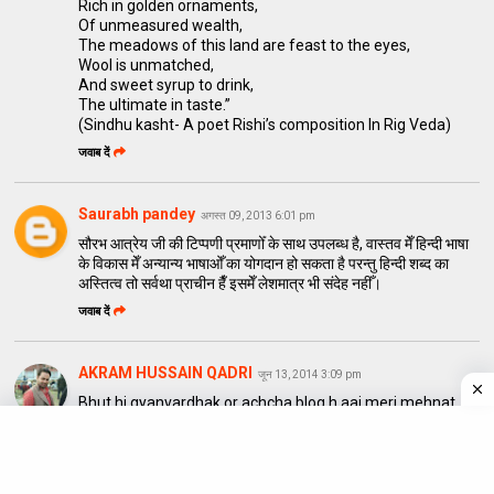
Rich in golden ornaments,
Of unmeasured wealth,
The meadows of this land are feast to the eyes,
Wool is unmatched,
And sweet syrup to drink,
The ultimate in taste.”
(Sindhu kasht- A poet Rishi’s composition In Rig Veda)
जवाब दें
Saurabh pandey
अगस्त 09, 2013 6:01 pm
सौरभ आत्रेय जी की टिप्पणी प्रमाणोँ के साथ उपलब्ध है, वास्तव मेँ हिन्दी भाषा
के विकास मेँ अन्यान्य भाषाओँ का योगदान हो सकता है परन्तु हिन्दी शब्द का
अस्तित्व तो सर्वथा प्राचीन हैँ इसमेँ लेशमात्र भी संदेह नहीँ।
जवाब दें
AKRAM HUSSAIN QADRI
जून 13, 2014 3:09 pm
Bhut hi gyanvardhak or achcha blog h aaj meri mehnat
vasool ho gyi
Aapse nivedan h aap kripa krke bgartiye sanskriti ke bare
m bhi kuch likhe or mhe link bgeje