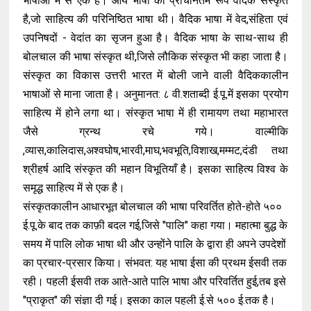
भाषाओं
में
से
एक
है
।
आर्य
भाषा
का
प्राचीनतम
रूप
वैदिक
संस्कृत
है
,
जो
साहित्य
की
परिनिष्ठित
भाषा
थी
।
वैदिक
भाषा
में
वेद
,
संहिता
एवं
उपनिषदों
-
वेदांत
का
सृजन
हुआ
है
।
वैदिक
भाषा
के
साथ
-
साथ
ही
बोलचाल
की
भाषा
संस्कृत
थी
,
जिसे
लौकिक
संस्कृत
भी
कहा
जाता
है
।
संस्कृत
का
विकास
उत्तरी
भारत
में
बोली
जाने
वाली
वैदिककालीन
भाषाओं
से
माना
जाता
है
।
अनुमानत
:
८
वी
.
शताब्दी
ई
.
पू
.
में
इसका
प्रयोग
साहित्य
में
होने
लगा
था
।
संस्कृत
भाषा
में
ही
रामायण
तथा
महाभारत
जैसे
ग्रन्थ
रचे
गये
।
वाल्मीकि
,
व्यास
,
कालिदास
,
अश्व
घोष
,
भारवी
,
माघ
,
भवभूति
,
विशाख
,
मम्मट
,
दंडी
तथा
श्री
हर्ष
आदि
संस्कृत
की
महान
विभूतियाँ
है
।
इसका
साहित्य
विश्व
के
समृद्ध
साहित्य
में
से
एक
है
।
संस्कृत
कालीन
आधारभूत
बोलचाल
की
भाषा
परिवर्तित
होते
-
होते
५००
ई
.
पू
.
के
बाद
तक
काफ़ी
बदल
गई
,
जिसे
"
पालि
"
कहा
गया
।
महात्मा
बुद्ध
के
समय
में
पालि
लोक
भाषा
थी
और
उन्होंने
पालि
के
द्वारा
ही
अपने
उपदेशों
का
प्रचार
-
प्रसार
किया
।
संभवत
:
यह
भाषा
ईसा
की
प्रथम
ईसवी
तक
रही
।
पहली
ईसवी
तक
आते
-
आते
पालि
भाषा
और
परिवर्तित
हुई
,
तब
इसे
"
प्राकृत
"
की
संज्ञा
दी
गई
।
इसका
काल
पहली
ई
.
से
५००
ई
.
तक
है
।