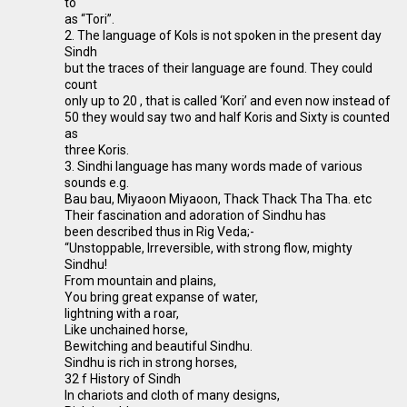
to
as “Tori”.
2. The language of Kols is not spoken in the present day
Sindh
but the traces of their language are found. They could
count
only up to 20 , that is called ‘Kori’ and even now instead of
50 they would say two and half Koris and Sixty is counted
as
three Koris.
3. Sindhi language has many words made of various
sounds e.g.
Bau bau, Miyaoon Miyaoon, Thack Thack Tha Tha. etc
Their fascination and adoration of Sindhu has
been described thus in Rig Veda;-
“Unstoppable, Irreversible, with strong flow, mighty
Sindhu!
From mountain and plains,
You bring great expanse of water,
lightning with a roar,
Like unchained horse,
Bewitching and beautiful Sindhu.
Sindhu is rich in strong horses,
32 f History of Sindh
In chariots and cloth of many designs,